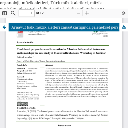
organoloji, müzik aletleri, Türk müzik aletleri, müzik
enstrümanları, çalgı bilimi, müzik aleti sınıflandırması,
etnomüzikoloji, müzik tarihi, çalgı yapımı, müzik aleti tasarımı,
organoloji araştırmaları, açık erişim dergi
Arnavut halk müzik aletleri zanaatkârlığında geleneksel perspektifler ve yenilik: Gostivar’dan Usta Salla Shabani’nin atölyesi örneği