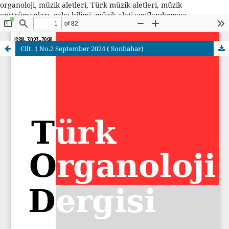
organoloji, müzik aletleri, Türk müzik aletleri, müzik
enstrümanları, çalgı bilimi, müzik aleti sınıflandırması,
etnomüzikoloji, müzik tarihi, çalgı yapımı, müzik aleti tasarımı,
organoloji araştırmaları, açık erişim dergi
Cilt. 1 No.2 September 2024 ( Sonbahar)