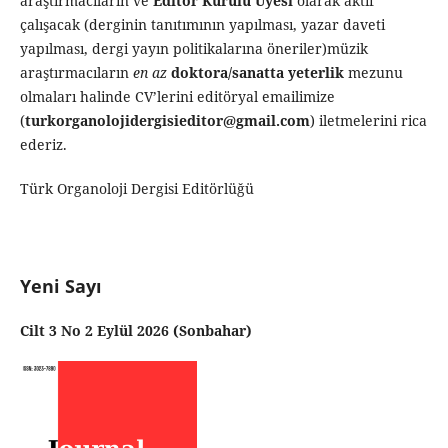
araştırmacıların ve
Editör Kurulu Üyesi
olarak aktif
çalışacak (derginin tanıtımının yapılması, yazar daveti
yapılması, dergi yayın politikalarına öneriler)müzik
araştırmacıların
en az
doktora/sanatta yeterlik
mezunu
olmaları halinde CV’lerini editöryal emailimize
(
turkorganolojidergisieditor@gmail.com
) iletmelerini rica
ederiz.
Türk Organoloji Dergisi Editörlüğü
Yeni Sayı
Cilt 3 No 2 Eylül 2026 (Sonbahar)