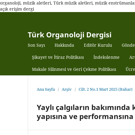
organoloji, müzik aletleri, Türk müzik aletleri, müzik enstrümanları,
açık erişim dergi
Türk Organoloji Dergisi
Son Sayı
Hakkında
Editör Kurulu
Gönde
Şikayet ve İtiraz Politikası
İndekslenme
Ar
Makale Silinmesi ve Geri Çekme Politikası
Ücre
Ana Sayfa
/
Arşiv
/
Cilt. 2 No.1 Mart 2025 (Bahar)
Yaylı çalgıların bakımında 
yapısına ve performansına 