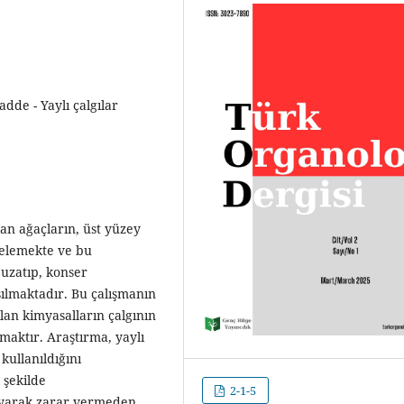
dde - Yaylı çalgılar
lan ağaçların, üst yüzey
celemekte ve bu
uzatıp, konser
ışılmaktadır. Bu çalışmanın
lan kimyasalların çalgının
maktır. Araştırma, yaylı
kullanıldığını
 şekilde
2-1-5
oruyarak zarar vermeden