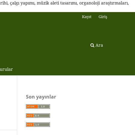
ihi, çalgı yapımı, müzik aleti tasarımı, organoloji araştırmaları,
Kayıt
Giriş
Ara
urular
Son yayınlar