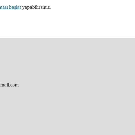
ması başlat
yapabilirsiniz.
gmail.com