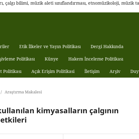
 çalgı bilimi, müzik aleti sınıflandırması, etnomüzikoloji, müzik tar
riler
Etik İlkeler ve Yayın Politikası
Dergi Hakkında
şivleme Politikası
Künye
Hakem İnceleme Politikası
t Politikası
Açık Erişim Politikasi
İletişim
Arşiv
Duy
/
Araştırma Makalesi
kullanılan kimyasalların çalgının
etkileri