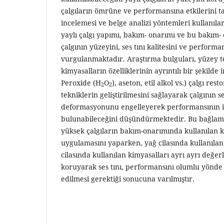
çalgıların ömrüne ve performansına etkilerini ta
incelemesi ve belge analizi yöntemleri kullanıl
yaylı çalgı yapımı, bakım- onarımı ve bu bakım-
çalgının yüzeyini, ses tını kalitesini ve perform
vurgulanmaktadır. Araştırma bulguları, yüzey t
kimyasalların özelliklerinin ayrıntılı bir şekilde
Peroxide (H
O
), aseton, etil alkol vs.) çalgı re
2
2
tekniklerin geliştirilmesini sağlayarak çalgının se
deformasyonunu engelleyerek performansının i
bulunabileceğini düşündürmektedir. Bu bağlamd
yüksek çalgıların bakım-onarımında kullanılan k
uygulamasını yaparken, yağ cilasında kullanılan 
cilasında kullanılan kimyasalları ayrı ayrı değer
koruyarak ses tını, performansını olumlu yönde 
edilmesi gerektiği sonucuna varılmıştır.