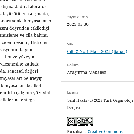
rtışmaktadır. Literatür
arak yürütülen çalışmada,
Yayınlanmış
 onarımdaki kimyasalların
2025-03-30
ansını doğrudan etkilediği
emizleme ve cila bakımı
 incelenmesinin, Hidrojen
Sayı
storasyonunda yeni
Cilt. 2 No.1 Mart 2025 (Bahar)
s, tını ve yüzeyin
yileşmesine katkıda
Bölüm
a, sanatsal değeri
Araştırma Makalesi
imyasalları belirleyip
kimyasallar ile alkol
Lisans
lendirip çalgının yüzeyini
etkilerine entegre
Telif Hakkı (c) 2025 Türk Organoloji
Dergisi
Bu çalışma
Creative Commons