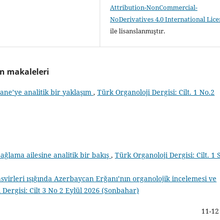
Attribution-NonCommercial-
NoDerivatives 4.0 International Lic
ile lisanslanmıştır.
an makaleleri
ane’ye analitik bir yaklaşım
,
Türk Organoloji Dergisi: Cilt. 1 No.2
ağlama ailesine analitik bir bakış
,
Türk Organoloji Dergisi: Cilt. 1 
svirleri ışığında Azerbaycan Erğanı’nın organolojik incelemesi ve
 Dergisi: Cilt 3 No 2 Eylül 2026 (Sonbahar)
11-12