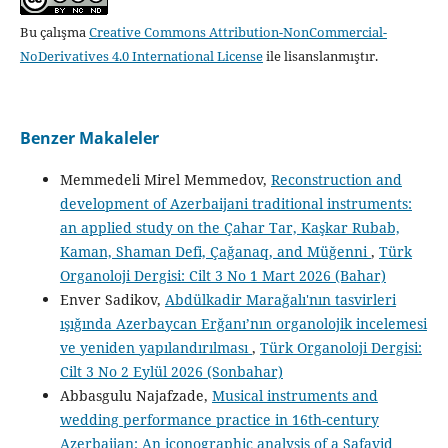
Bu çalışma
Creative Commons Attribution-NonCommercial-
NoDerivatives 4.0 International License
ile lisanslanmıştır.
Benzer Makaleler
Memmedeli Mirel Memmedov,
Reconstruction and
development of Azerbaijani traditional instruments:
an applied study on the Çahar Tar, Kaşkar Rubab,
Kaman, Shaman Defi, Çağanaq, and Müğenni
,
Türk
Organoloji Dergisi: Cilt 3 No 1 Mart 2026 (Bahar)
Enver Sadikov,
Abdülkadir Marağalı'nın tasvirleri
ışığında Azerbaycan Erğanı’nın organolojik incelemesi
ve yeniden yapılandırılması
,
Türk Organoloji Dergisi:
Cilt 3 No 2 Eylül 2026 (Sonbahar)
Abbasgulu Najafzade,
Musical instruments and
wedding performance practice in 16th-century
Azerbaijan: An iconographic analysis of a Safavid