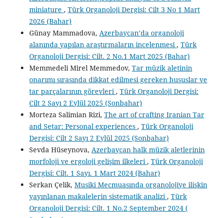
miniature
,
Türk Organoloji Dergisi: Cilt 3 No 1 Mart
2026 (Bahar)
Günay Mammadova,
Azerbaycan’da organoloji
alanında yapılan araştırmaların incelenmesi
,
Türk
Organoloji Dergisi: Cilt. 2 No.1 Mart 2025 (Bahar)
Memmedeli Mirel Memmedov,
Tar müzik aletinin
onarımı sırasında dikkat edilmesi gereken hususlar ve
tar parçalarının görevleri
,
Türk Organoloji Dergisi:
Cilt 2 Sayı 2 Eylül 2025 (Sonbahar)
Morteza Salimian Rizi,
The art of crafting Iranian Tar
and Setar: Personal experiences
,
Türk Organoloji
Dergisi: Cilt 2 Sayı 2 Eylül 2025 (Sonbahar)
Sevda Hüseynova,
Azerbaycan halk müzik aletlerinin
morfoloji ve ergoloji gelişim ilkeleri
,
Türk Organoloji
Dergisi: Cilt. 1 Sayı. 1 Mart 2024 (Bahar)
Serkan Çelik,
Musiki Mecmuasında organolojiye ilişkin
yayınlanan makalelerin sistematik analizi
,
Türk
Organoloji Dergisi: Cilt. 1 No.2 September 2024 (