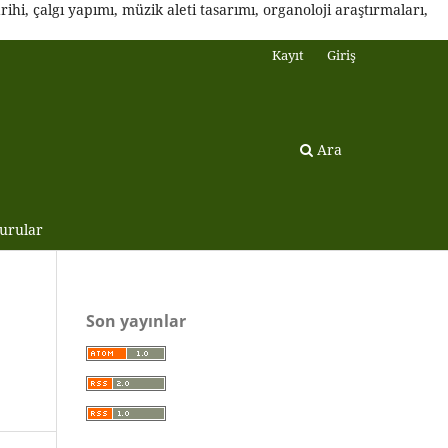
ihi, çalgı yapımı, müzik aleti tasarımı, organoloji araştırmaları,
Kayıt
Giriş
Ara
urular
Son yayınlar