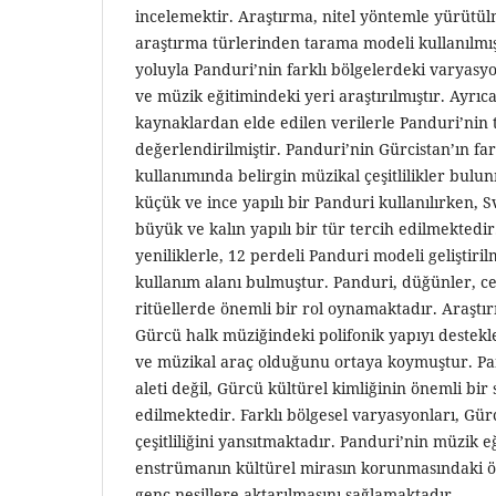
incelemektir. Araştırma, nitel yöntemle yürütül
araştırma türlerinden tarama modeli kullanılmış
yoluyla Panduri’nin farklı bölgelerdeki varyasyon
ve müzik eğitimindeki yeri araştırılmıştır. Ayrıca
kaynaklardan elde edilen verilerle Panduri’nin t
değerlendirilmiştir. Panduri’nin Gürcistan’ın far
kullanımında belirgin müzikal çeşitlilikler bul
küçük ve ince yapılı bir Panduri kullanılırken, 
büyük ve kalın yapılı bir tür tercih edilmektedir
yeniliklerle, 12 perdeli Panduri modeli geliştiri
kullanım alanı bulmuştur. Panduri, düğünler, ce
ritüellerde önemli bir rol oynamaktadır. Araşt
Gürcü halk müziğindeki polifonik yapıyı destekl
ve müzikal araç olduğunu ortaya koymuştur. Pa
aleti değil, Gürcü kültürel kimliğinin önemli bi
edilmektedir. Farklı bölgesel varyasyonları, Gür
çeşitliliğini yansıtmaktadır. Panduri’nin müzik e
enstrümanın kültürel mirasın korunmasındaki 
genç nesillere aktarılmasını sağlamaktadır.