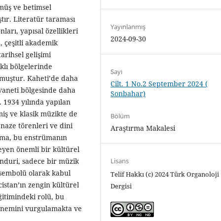
müş ve betimsel
tır. Literatür taraması
Yayınlanmış
ları, yapısal özellikleri
2024-09-30
, çeşitli akademik
arihsel gelişimi
klı bölgelerinde
Sayı
unmuştur. Kaheti’de daha
Cilt. 1 No.2 September 2024 (
Svaneti bölgesinde daha
Sonbahar)
. 1934 yılında yapılan
lmiş ve klasik müzikte de
Bölüm
naze törenleri ve dini
Araştırma Makalesi
ırma, bu enstrümanın
eyen önemli bir kültürel
Lisans
nduri, sadece bir müzik
r sembolü olarak kabul
Telif Hakkı (c) 2024 Türk Organoloji
cistan’ın zengin kültürel
Dergisi
ğitimindeki rolü, bu
önemini vurgulamakta ve