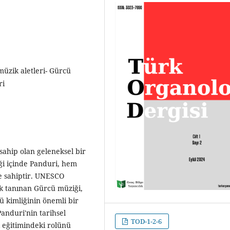
müzik aletleri- Gürcü
ri
sahip olan geleneksel bir
neği içinde Panduri, hem
e sahiptir. UNESCO
k tanınan Gürcü müziği,
ü kimliğinin önemli bir
anduri'nin tarihsel
TOD-1-2-6
k eğitimindeki rolünü