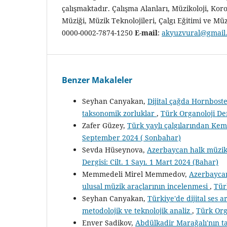
çalışmaktadır. Çalışma Alanları, Müzikoloji, Kor
Müziği, Müzik Teknolojileri, Çalgı Eğitimi ve Müz
0000-0002-7874-1250
E-mail
:
akyuzvural@gmail
Benzer Makaleler
Seyhan Canyakan,
Dijital çağda Hornbost
taksonomik zorluklar
,
Türk Organoloji Der
Zafer Güzey,
Türk yaylı çalgılarından Kem
September 2024 ( Sonbahar)
Sevda Hüseynova,
Azerbaycan halk müzik a
Dergisi: Cilt. 1 Sayı. 1 Mart 2024 (Bahar)
Memmedeli Mirel Memmedov,
Azerbaycan
ulusal müzik araçlarının incelenmesi
,
Tür
Seyhan Canyakan,
Türkiye'de dijital ses 
metodolojik ve teknolojik analiz
,
Türk Org
Enver Sadikov,
Abdülkadir Marağalı'nın ta