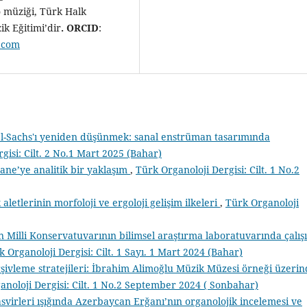
o müziği, Türk Halk
ik Eğitimi’dir
. ORCID
:
.com
el-Sachs'ı yeniden düşünmek: sanal enstrüman tasarımında
gisi: Cilt. 2 No.1 Mart 2025 (Bahar)
ane’ye analitik bir yaklaşım
,
Türk Organoloji Dergisi: Cilt. 1 No.2
letlerinin morfoloji ve ergoloji gelişim ilkeleri
,
Türk Organoloji
 Milli Konservatuvarının bilimsel araştırma laboratuvarında çalış
k Organoloji Dergisi: Cilt. 1 Sayı. 1 Mart 2024 (Bahar)
arşivleme stratejileri: İbrahim Alimoğlu Müzik Müzesi örneği üzeri
anoloji Dergisi: Cilt. 1 No.2 September 2024 ( Sonbahar)
svirleri ışığında Azerbaycan Erğanı’nın organolojik incelemesi ve