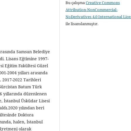
Bu çalışma
Creative Commons
Attribution-NonCommercial-
NoDerivatives 4.0 International Lic
ile lisanslanmıştır.
 arasında Samsun Belediye
i. Lisans Eğtimine 1997-
esi Eğitim Fakültesi Güzel
1-2004 yılları arasında
i. 2017-2022 Tarihleri
a Gürcistan Batum Türk
6 yıllarında düzenlenen
e, İstanbul Üsküdar Lisesi
ldı.2020 yılından beri
ültesinde Doktora
nında, halen, İstanbul
ğretmeni olarak