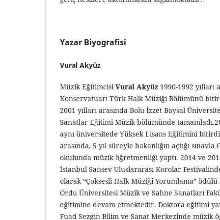
Yazar Biyografisi
Vural Akyüz
Müzik Eğitimcisi
Vural Akyüz
1990-1992 yılları
Konservatuarı Türk Halk Müziği Bölümünü bitird
2001 yılları arasında Bolu İzzet Baysal Üniversit
Sanatlar Eğitimi Müzik bölümünde tamamladı.200
aynı üniversitede Yüksek Lisans Eğitimini bitird
arasında, 5 yıl süreyle bakanlığın açtığı sınavl
okulunda müzik öğretmenliği yaptı. 2014 ve 201
İstanbul Sansev Uluslararası Korolar Festivalind
olarak “Çoksesli Halk Müziği Yorumlama” ödülü a
Ordu Üniversitesi Müzik ve Sahne Sanatları Fak
eğitimine devam etmektedir. Doktora eğitimi ya
Fuad Sezgin Bilim ve Sanat Merkezinde müzik ö