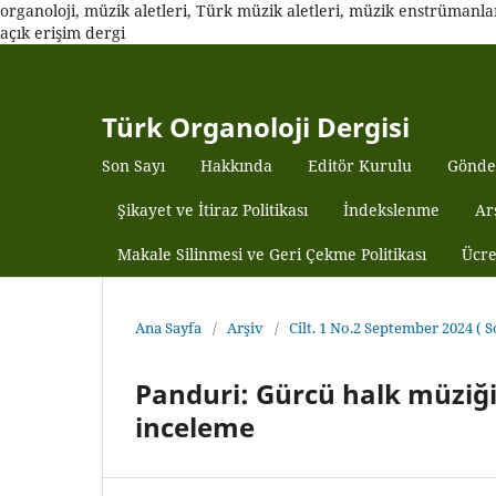
organoloji, müzik aletleri, Türk müzik aletleri, müzik enstrümanları,
açık erişim dergi
Türk Organoloji Dergisi
Son Sayı
Hakkında
Editör Kurulu
Gönde
Şikayet ve İtiraz Politikası
İndekslenme
Ar
Makale Silinmesi ve Geri Çekme Politikası
Ücre
Ana Sayfa
/
Arşiv
/
Cilt. 1 No.2 September 2024 ( 
Panduri: Gürcü halk müziği
inceleme