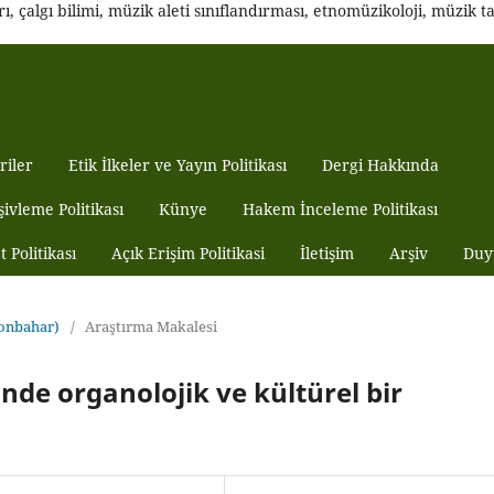
 çalgı bilimi, müzik aleti sınıflandırması, etnomüzikoloji, müzik tar
riler
Etik İlkeler ve Yayın Politikası
Dergi Hakkında
şivleme Politikası
Künye
Hakem İnceleme Politikası
t Politikası
Açık Erişim Politikasi
İletişim
Arşiv
Duy
Sonbahar)
/
Araştırma Makalesi
nde organolojik ve kültürel bir