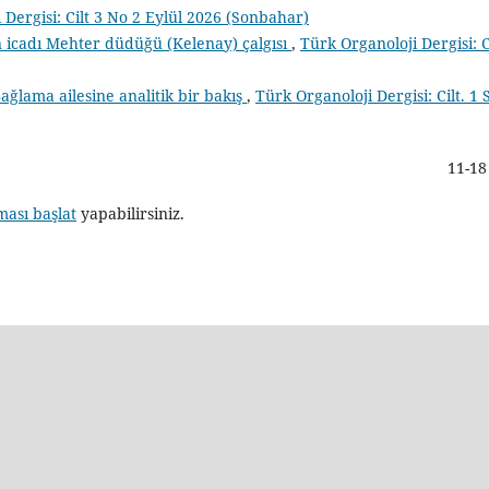
 Dergisi: Cilt 3 No 2 Eylül 2026 (Sonbahar)
n icadı Mehter düdüğü (Kelenay) çalgısı
,
Türk Organoloji Dergisi: Ci
ağlama ailesine analitik bir bakış
,
Türk Organoloji Dergisi: Cilt. 1 
11-18
ması başlat
yapabilirsiniz.