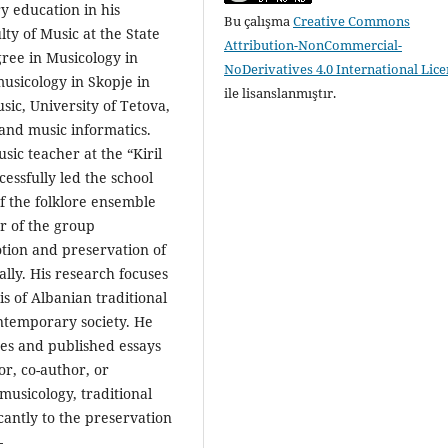
 education in his
Bu çalışma
Creative Commons
ty of Music at the State
Attribution-NonCommercial-
gree in Musicology in
NoDerivatives 4.0 International Lic
usicology in Skopje in
ile lisanslanmıştır.
sic, University of Tetova,
 and music informatics.
sic teacher at the “Kiril
essfully led the school
f the folklore ensemble
er of the group
tion and preservation of
ally. His research focuses
s of Albanian traditional
ontemporary society. He
es and published essays
hor, co-author, or
omusicology, traditional
cantly to the preservation
-