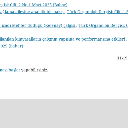
gisi: Cilt. 2 No.1 Mart 2025 (Bahar)
ağlama ailesine analitik bir bakış
,
Türk Organoloji Dergisi: Cilt. 1 
n icadı Mehter düdüğü (Kelenay) çalgısı
,
Türk Organoloji Dergisi: Ci
llanılan kimyasalların çalgının yapısına ve performansına etkileri
,
 2025 (Bahar)
11-19
ması başlat
yapabilirsiniz.