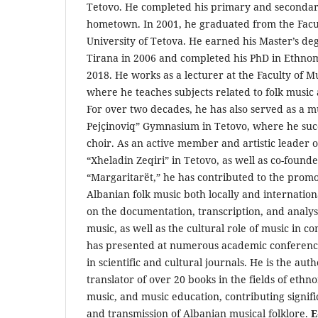
Tetovo. He completed his primary and secondary
hometown. In 2001, he graduated from the Facul
University of Tetova. He earned his Master’s de
Tirana in 2006 and completed his PhD in Ethnom
2018. He works as a lecturer at the Faculty of Mu
where he teaches subjects related to folk music
For over two decades, he has also served as a mu
Pejçinoviq” Gymnasium in Tetovo, where he succ
choir. As an active member and artistic leader o
“Xheladin Zeqiri” in Tetovo, as well as co-found
“Margaritarët,” he has contributed to the promo
Albanian folk music both locally and internation
on the documentation, transcription, and analysi
music, as well as the cultural role of music in c
has presented at numerous academic conferenc
in scientific and cultural journals. He is the aut
translator of over 20 books in the fields of ethn
music, and music education, contributing signifi
and transmission of Albanian musical folklore.
E