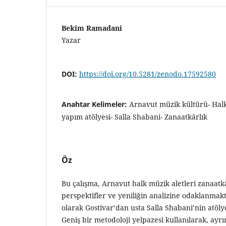
Bekim Ramadani
Yazar
DOI:
https://doi.org/10.5281/zenodo.17592580
Anahtar Kelimeler:
Arnavut müzik kültürü- Halk
yapım atölyesi- Salla Shabani- Zanaatkârlık
Öz
Bu çalışma, Arnavut halk müzik aletleri zanaatk
perspektifler ve yeniliğin analizine odaklanmakt
olarak Gostivar’dan usta Salla Shabani’nin atöly
Geniş bir metodoloji yelpazesi kullanılarak, ayr