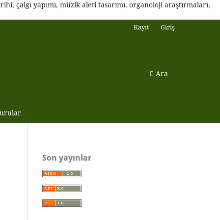
ihi, çalgı yapımı, müzik aleti tasarımı, organoloji araştırmaları,
Kayıt
Giriş
Ara
urular
Son yayınlar