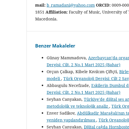
mail:
b_ramadani@yahoo.com
ORCID:
0009-000
1851
Affiliation:
Faculty of Music, University of
Macedonia.
Benzer Makaleler
Günay Mammadova,
Azerbaycan’da organo
Dergisi: Cilt. 2 No.1 Mart 2025 (Bahar)
Orçun Çalkap, Kibele Kıvılcım Çiftçti,
Birle
modeli
,
Türk Organoloji Dergisi: Cilt 2 Sa
Abbasgulu Necefzade,
Eskilerin Dumbul d
Dergisi: Cilt. 2 No.1 Mart 2025 (Bahar)
Seyhan Canyakan,
Türkiye'de dijital ses 
metodolojik ve teknolojik analiz
,
Türk Org
Enver Sadikov,
Abdülkadir Marağalı'nın ta
yeniden yapılandırılması
,
Türk Organoloji
Seyhan Canyakan,
Dijital çağda Hornbost