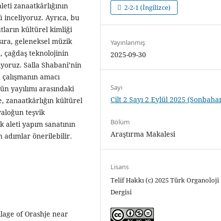
leti zanaatkârlığının
2-2-1 (İngilizce)
 inceliyoruz. Ayrıca, bu
tların kültürel kimliği
sıra, geleneksel müzik
Yayınlanmış
n, çağdaş teknolojinin
2025-09-30
ıyoruz. Salla Shabani’nin
u çalışmanın amacı
Sayı
ün yayılımı arasındaki
Cilt 2 Sayı 2 Eylül 2025 (Sonbaha
e, zanaatkârlığın kültürel
yaloğun teşvik
Bölüm
k aleti yapım sanatının
Araştırma Makalesi
n adımlar önerilebilir.
Lisans
Telif Hakkı (c) 2025 Türk Organoloji
Dergisi
llage of Orashje near