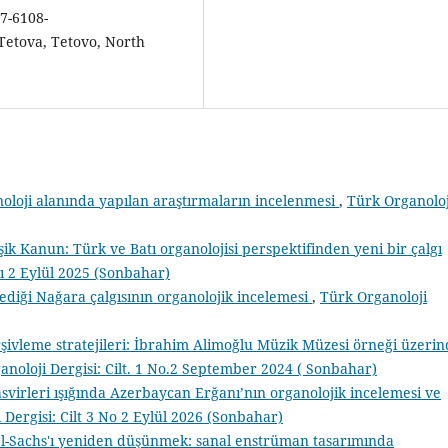
7-6108-
 Tetova, Tetovo, North
loji alanında yapılan araştırmaların incelenmesi
,
Türk Organoloj
şik Kanun: Türk ve Batı organolojisi perspektifinden yeni bir çalgı
yı 2 Eylül 2025 (Sonbahar)
ediği Nağara çalgısının organolojik incelemesi
,
Türk Organoloji
arşivleme stratejileri: İbrahim Alimoğlu Müzik Müzesi örneği üzeri
anoloji Dergisi: Cilt. 1 No.2 September 2024 ( Sonbahar)
svirleri ışığında Azerbaycan Erğanı’nın organolojik incelemesi ve
 Dergisi: Cilt 3 No 2 Eylül 2026 (Sonbahar)
el-Sachs'ı yeniden düşünmek: sanal enstrüman tasarımında