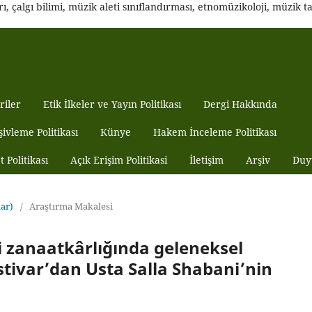
 çalgı bilimi, müzik aleti sınıflandırması, etnomüzikoloji, müzik tar
riler
Etik İlkeler ve Yayın Politikası
Dergi Hakkında
şivleme Politikası
Künye
Hakem İnceleme Politikası
t Politikası
Açık Erişim Politikasi
İletişim
Arşiv
Duy
har)
/
Araştırma Makalesi
i zanaatkârlığında geleneksel
ostivar’dan Usta Salla Shabani’nin