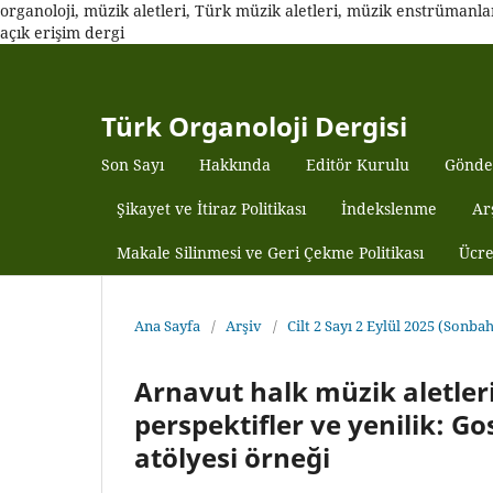
organoloji, müzik aletleri, Türk müzik aletleri, müzik enstrümanları,
açık erişim dergi
Türk Organoloji Dergisi
Son Sayı
Hakkında
Editör Kurulu
Gönde
Şikayet ve İtiraz Politikası
İndekslenme
Ar
Makale Silinmesi ve Geri Çekme Politikası
Ücre
Ana Sayfa
/
Arşiv
/
Cilt 2 Sayı 2 Eylül 2025 (Sonba
Arnavut halk müzik aletler
perspektifler ve yenilik: G
atölyesi örneği