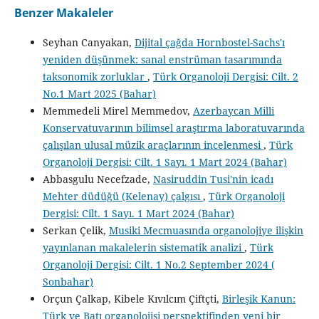
Benzer Makaleler
Seyhan Canyakan,
Dijital çağda Hornbostel-Sachs'ı
yeniden düşünmek: sanal enstrüman tasarımında
taksonomik zorluklar
,
Türk Organoloji Dergisi: Cilt. 2
No.1 Mart 2025 (Bahar)
Memmedeli Mirel Memmedov,
Azerbaycan Milli
Konservatuvarının bilimsel araştırma laboratuvarında
çalışılan ulusal müzik araçlarının incelenmesi
,
Türk
Organoloji Dergisi: Cilt. 1 Sayı. 1 Mart 2024 (Bahar)
Abbasgulu Necefzade,
Nasiruddin Tusi'nin icadı
Mehter düdüğü (Kelenay) çalgısı
,
Türk Organoloji
Dergisi: Cilt. 1 Sayı. 1 Mart 2024 (Bahar)
Serkan Çelik,
Musiki Mecmuasında organolojiye ilişkin
yayınlanan makalelerin sistematik analizi
,
Türk
Organoloji Dergisi: Cilt. 1 No.2 September 2024 (
Sonbahar)
Orçun Çalkap, Kibele Kıvılcım Çiftçti,
Birleşik Kanun:
Türk ve Batı organolojisi perspektifinden yeni bir